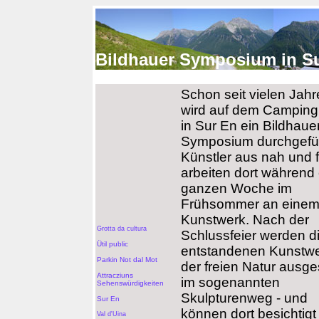
Bildhauer Symposium in Sur
Schon seit vielen Jah
wird auf dem Camping
in Sur En ein Bildhaue
Symposium durchgefüh
Künstler aus nah und 
arbeiten dort während 
ganzen Woche im
Frühsommer an eine
Kunstwerk. Nach der
Grotta da cultura
Schlussfeier werden d
Ütil public
entstandenen Kunstwe
Parkin Not dal Mot
der freien Natur ausgest
Attracziuns
im sogenannten
Sehenswürdigkeiten
Skulpturenweg - und
Sur En
können dort besichtigt
Val d'Uina